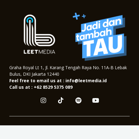
Graha Royal Lt 1, Jl. Karang Tengah Raya No. 11A-B Lebak
Bulus, DKI Jakarta 12440
Feel free to email us at : info@leetmedia.id
Call us at : +62 8529 5375 089
I
T
S
Y
n
i
p
o
s
k
o
u
t
t
t
t
a
o
i
u
Copyright © 2026. All Right Reserved
g
k
f
b
r
y
e