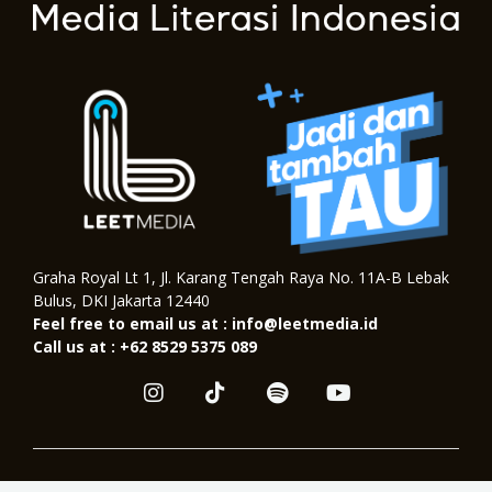
Graha Royal Lt 1, Jl. Karang Tengah Raya No. 11A-B Lebak
Bulus, DKI Jakarta 12440
Feel free to email us at : info@leetmedia.id
Call us at : +62 8529 5375 089
I
T
S
Y
n
i
p
o
s
k
o
u
t
t
t
t
a
o
i
u
Copyright © 2026. All Right Reserved