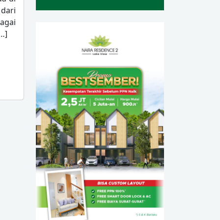
 dari
agai
…]