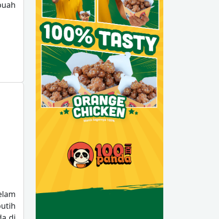
buah
elam
utih
da di