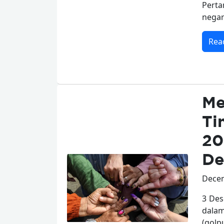
Pert
negar
Rea
Me
Ti
20
De
Decem
3 Des
dalam
(golp