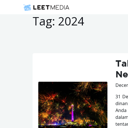
Tag:
2024
Ta
Ne
Decem
31 De
dinan
Anda 
dalam
tenta