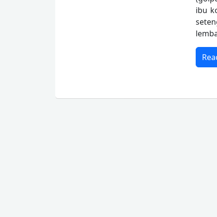
ibu k
sete
lemba
Rea