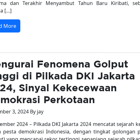
ama dan Terakhir Menyambut Tahun Baru Kiribati, se
a […]
d More
ngurai Fenomena Golput
nggi di Pilkada DKI Jakarta
24, Sinyal Kekecewaan
mokrasi Perkotaan
ber 3, 2024 By jay
ember 2024 – Pilkada DKI Jakarta 2024 mencatat sejarah k
 pesta demokrasi Indonesia, dengan tingkat golongan p
ut) yang mencapai rekor tertinggi sepanjang sejarah pilka