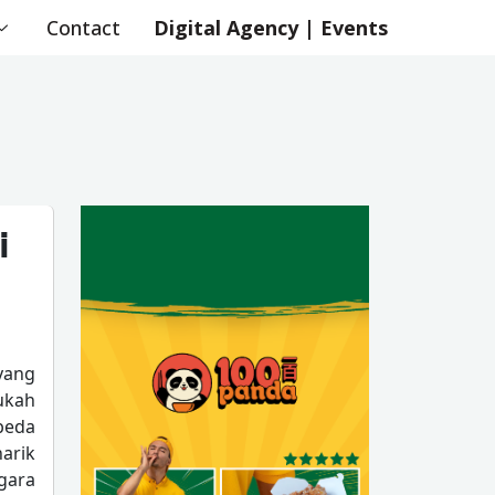
Contact
Digital Agency | Events
i
yang
ukah
beda
narik
gara