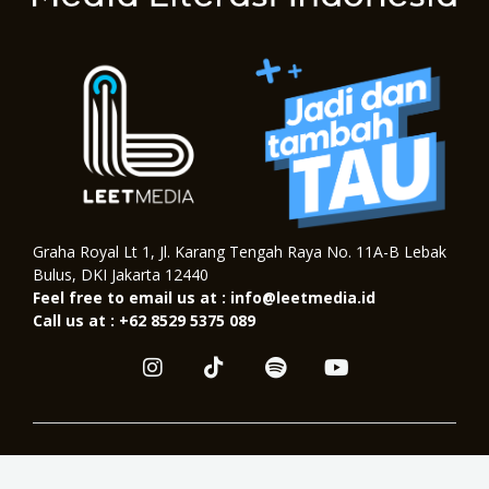
Graha Royal Lt 1, Jl. Karang Tengah Raya No. 11A-B Lebak
Bulus, DKI Jakarta 12440
Feel free to email us at : info@leetmedia.id
Call us at : +62 8529 5375 089
I
T
S
Y
n
i
p
o
s
k
o
u
t
t
t
t
a
o
i
u
Copyright © 2026. All Right Reserved
g
k
f
b