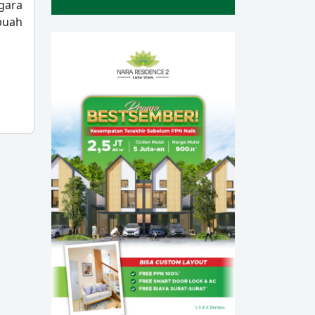
gara
buah