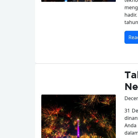
tekn
meng
hadi
tahun
Rea
Ta
Ne
Decem
31 De
dinan
Anda 
dalam