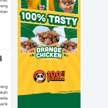
nal,
yang
tian
i
yang
ukah
beda
narik