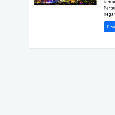
tenta
Pert
negar
Rea