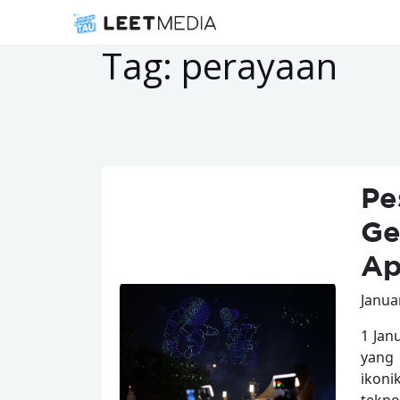
Tag:
perayaan
Pe
Ge
Ap
Januar
1 Jan
yang 
ikoni