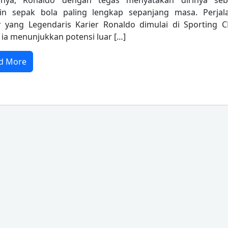
ernya, Ronaldo dengan tegas menyatakan dirinya seb
in sepak bola paling lengkap sepanjang masa. Perjal
r yang Legendaris Karier Ronaldo dimulai di Sporting CP
ia menunjukkan potensi luar […]
d More