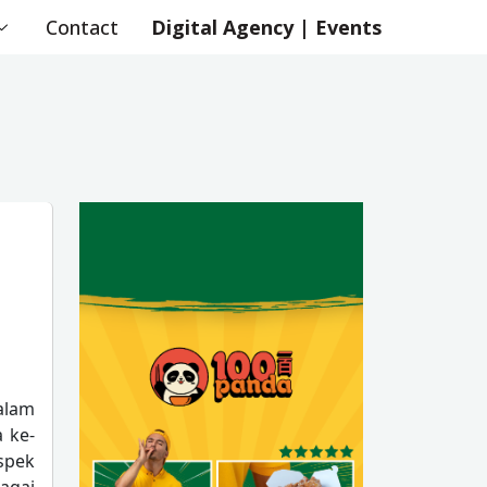
Contact
Digital Agency | Events
alam
 ke-
spek