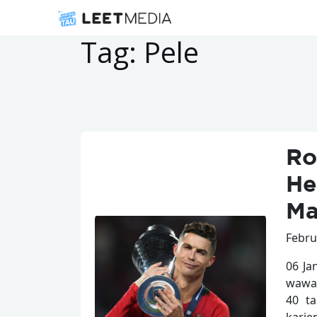
Tag:
Pele
Ro
He
Ma
Febru
06 Ja
wawan
40 t