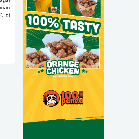
agai
anan
, di