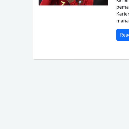
kari
pema
Karie
mana 
Rea