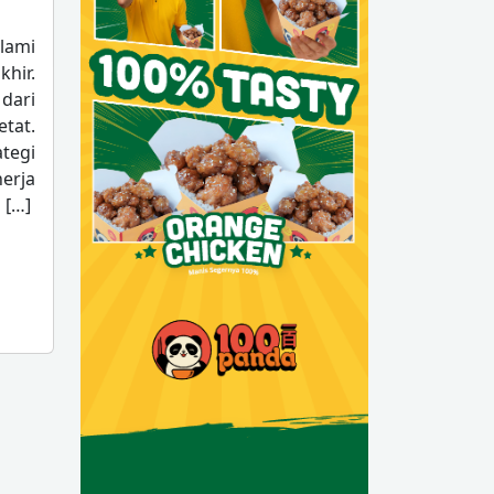
alami
hir.
dari
tat.
tegi
erja
 […]