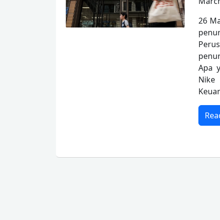
March
26 Ma
penu
Peru
penur
Apa y
Nike 
Keuan
Rea