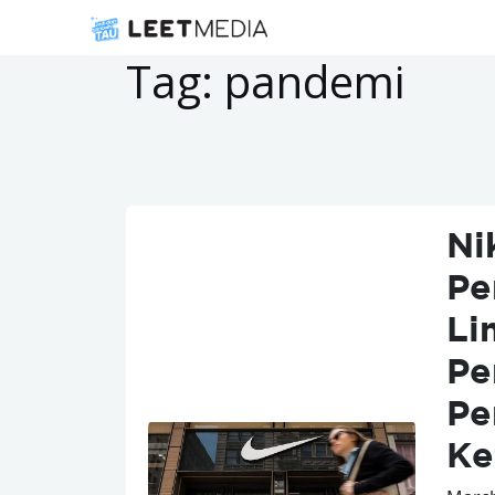
Tag:
pandemi
Ni
Pe
Li
Pe
Pe
Ke