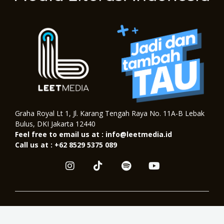
Graha Royal Lt 1, Jl. Karang Tengah Raya No. 11A-B Lebak
Bulus, DKI Jakarta 12440
Feel free to email us at : info@leetmedia.id
Call us at : +62 8529 5375 089
I
T
S
Y
n
i
p
o
s
k
o
u
t
t
t
t
a
o
i
u
Copyright © 2026. All Right Reserved
g
k
f
b