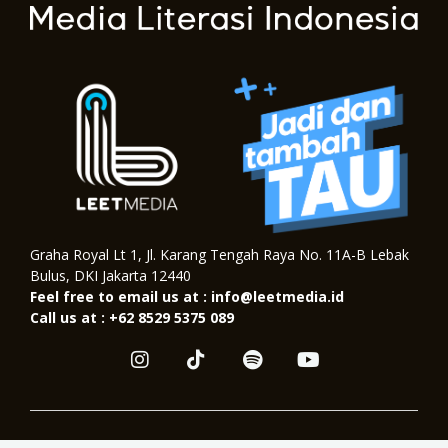
Graha Royal Lt 1, Jl. Karang Tengah Raya No. 11A-B Lebak
Bulus, DKI Jakarta 12440
Feel free to email us at : info@leetmedia.id
Call us at : +62 8529 5375 089
I
T
S
Y
n
i
p
o
s
k
o
u
t
t
t
t
a
o
i
u
Copyright © 2026. All Right Reserved