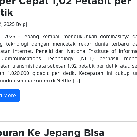
per Cepat 1,02 Petabit per
tik
2, 2025 By pj
uli 2025 – Jepang kembali mengukuhkan dominasinya d
ng teknologi dengan mencetak rekor dunia terbaru d
atan internet. Peneliti dari National Institute of Inform
Communications Technology (NICT) berhasil menc
atan transmisi data sebesar 1,02 petabit per detik, atau s
n 1.020.000 gigabit per detik. Kecepatan ini cukup u
nduh semua konten di Netflix […]
d More
buran Ke Jepang Bisa