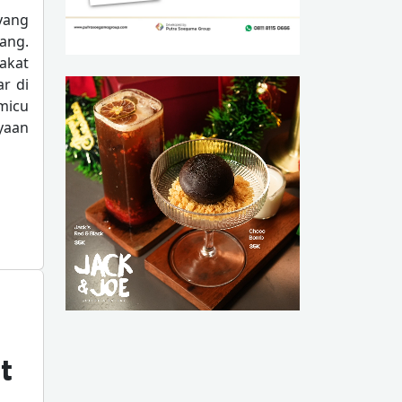
yang
ang.
akat
r di
micu
yaan
g
t