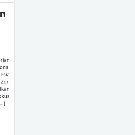
an
rian
onal
esia
 Zon
lkan
okus
[…]