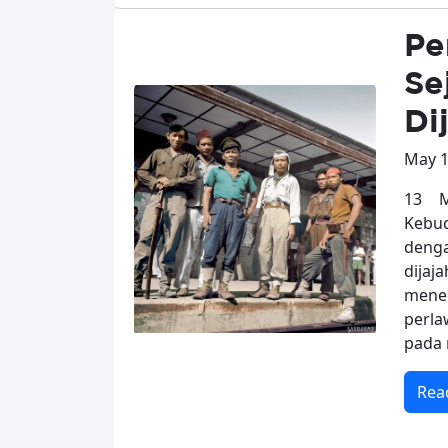
Pe
Se
Di
May 1
13 M
Kebud
denga
dijaj
mene
perla
pada 
Rea