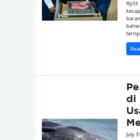
Rp55
kecap
baran
bahwa
terny
Rea
Pe
di
Us
Me
July 3