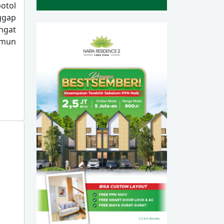
otol
ggap
ingat
amun