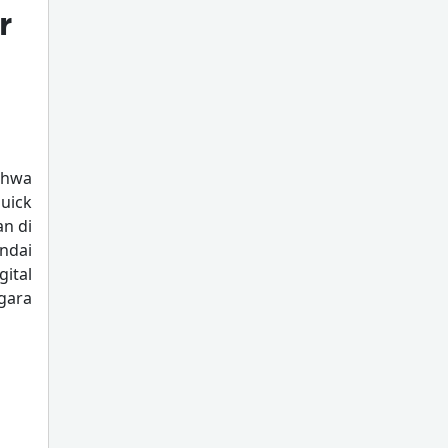
r
ahwa
uick
n di
ndai
ital
gara