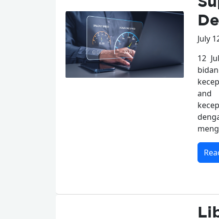
Su
De
July 1
12 J
bida
kecep
and 
kecep
denga
mengu
Rea
Li