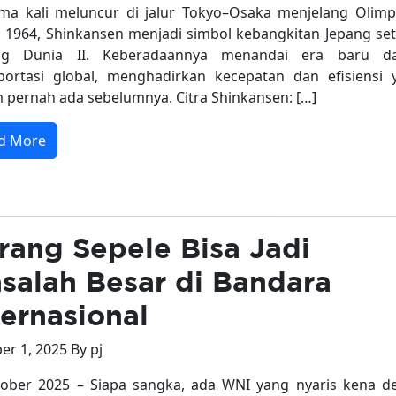
ma kali meluncur di jalur Tokyo–Osaka menjelang Olimp
 1964, Shinkansen menjadi simbol kebangkitan Jepang set
ng Dunia II. Keberadaannya menandai era baru d
portasi global, menghadirkan kecepatan dan efisiensi 
 pernah ada sebelumnya. Citra Shinkansen: […]
d More
rang Sepele Bisa Jadi
salah Besar di Bandara
ternasional
er 1, 2025 By pj
ober 2025 – Siapa sangka, ada WNI yang nyaris kena d