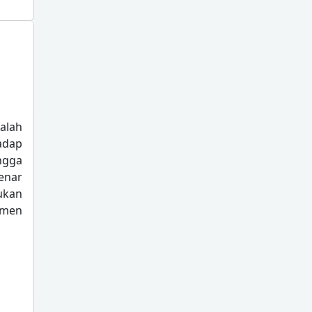
alah
adap
ngga
enar
kukan
imen