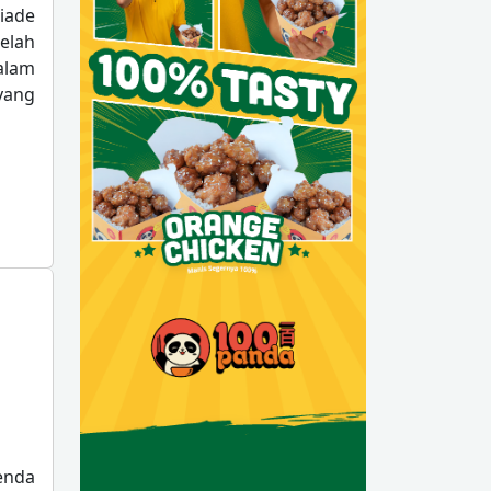
iade
elah
alam
yang
enda