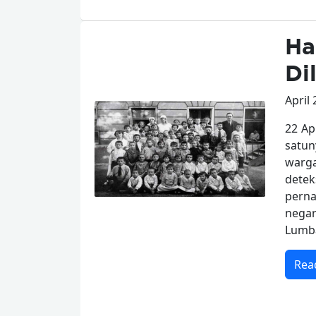
Ha
Di
April 
22 Ap
satun
warga
detek
perna
negar
Lumba
Rea