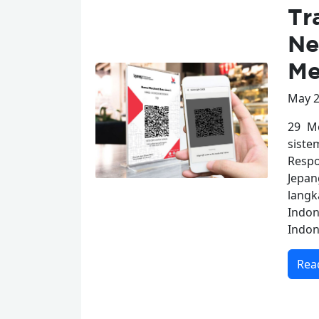
Tr
Ne
Me
May 2
29 M
sist
Respo
Jepan
lang
Indon
Indon
Rea