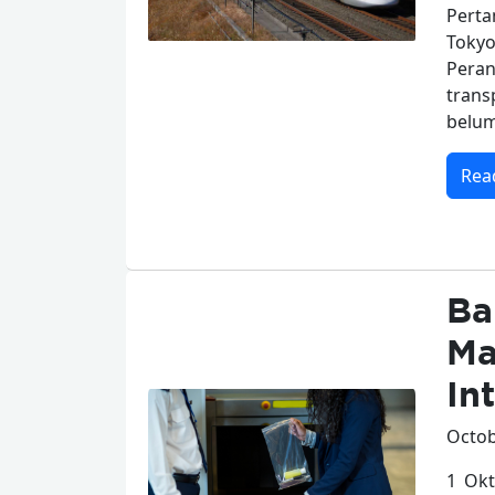
Perta
Tokyo
Pera
trans
belum
Rea
Ba
Ma
In
Octob
1 Okt