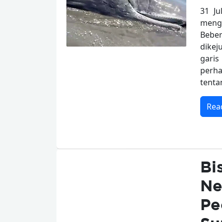
31 J
mengg
Beber
dikej
garis
perh
tenta
Rea
Bi
Ne
Pe