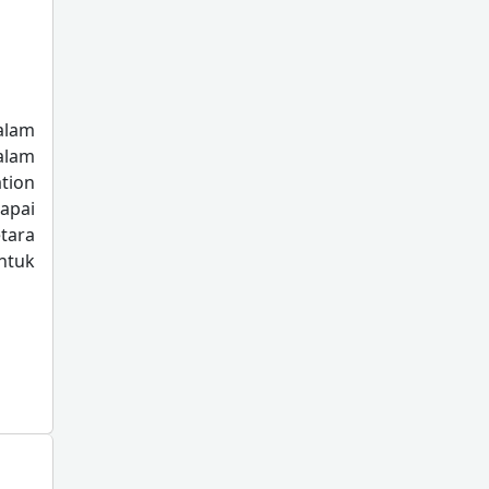
alam
alam
ation
apai
etara
ntuk