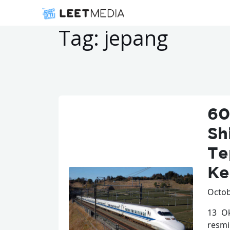
Posts
pagination
Tag:
jepang
60
Sh
Te
Ke
Octob
13 Ok
resmi