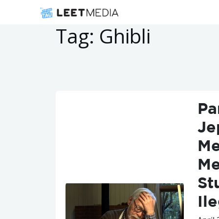
Tag:
Ghibli
Pa
Je
Me
Me
St
Il