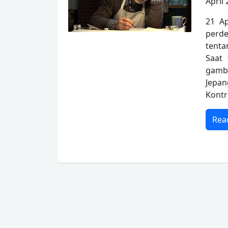
April 
21 Ap
perd
tenta
Saat 
gamba
Jepa
Kontr
Rea