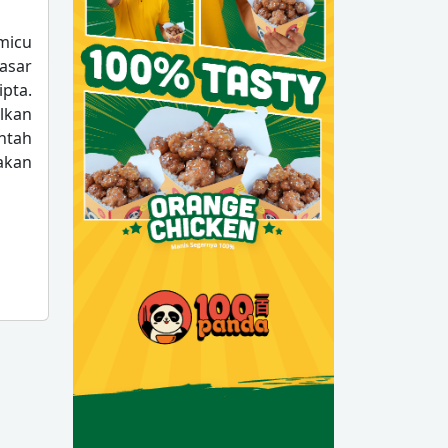
micu
asar
ipta.
lkan
ntah
akan