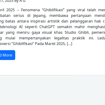
21, 2025 By A G
ril 2025 – Fenomena “Ghiblifikasi” yang viral telah me
ebatan serius di Jepang, membawa pertanyaan mend
ng batas antara inspirasi artistik dan pelanggaran hak c
teknologi AI seperti ChatGPT semakin mahir menghasi
r yang meniru gaya visual khas Studio Ghibli, pemeri
ng mulai mempertanyakan legalitas praktik ini. Led
oversi “Ghiblifikasi” Pada Maret 2025, […]
d More