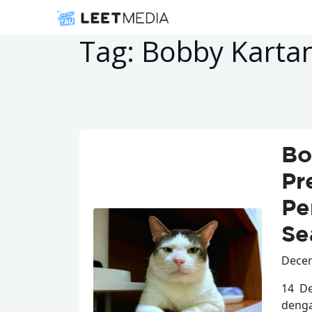
Tag:
Bobby Karta
Bo
Pr
Pe
Se
Decem
14 De
denga