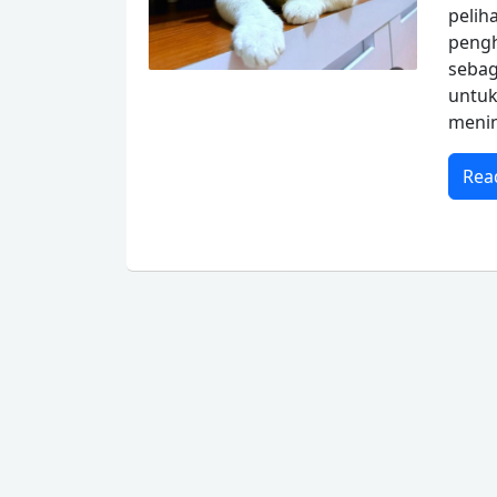
peli
pengh
sebag
untu
menin
Rea