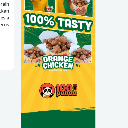
raih
tkan
esia
erus