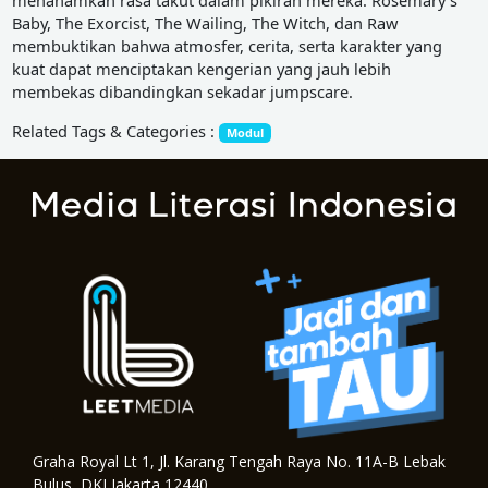
menanamkan rasa takut dalam pikiran mereka. Rosemary’s
Baby, The Exorcist, The Wailing, The Witch, dan Raw
membuktikan bahwa atmosfer, cerita, serta karakter yang
kuat dapat menciptakan kengerian yang jauh lebih
membekas dibandingkan sekadar jumpscare.
Related Tags & Categories :
Modul
Graha Royal Lt 1, Jl. Karang Tengah Raya No. 11A-B Lebak
Bulus, DKI Jakarta 12440