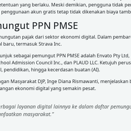
etentuan yang berlaku. Meski demikian, pengguna tidak pe
 penggunaan akun gratis tetap tidak dikenakan biaya tam
emungut PPN PMSE
ungutan pajak dari sektor ekonomi digital. Dalam pemba
l baru, termasuk Strava Inc.
ditunjuk sebagai pemungut PPN PMSE adalah Envato Pty Ltd, 
School Admission Council Inc., dan PLAUD LLC. Ketujuh peru
l, pendidikan, hingga kecerdasan buatan (AI).
ngan Masyarakat DJP, Inge Diana Rismawanti, menjelaska
angan ekonomi digital yang semakin pesat.
erbagai layanan digital lainnya ke dalam daftar pemu
anfaatkan masyarakat.”