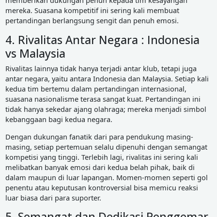
memberikan dukungan penuh kepada tim kesayangan
mereka. Suasana kompetitif ini sering kali membuat
pertandingan berlangsung sengit dan penuh emosi.
4. Rivalitas Antar Negara : Indonesia
vs Malaysia
Rivalitas lainnya tidak hanya terjadi antar klub, tetapi juga
antar negara, yaitu antara Indonesia dan Malaysia. Setiap kali
kedua tim bertemu dalam pertandingan internasional,
suasana nasionalisme terasa sangat kuat. Pertandingan ini
tidak hanya sekedar ajang olahraga; mereka menjadi simbol
kebanggaan bagi kedua negara.
Dengan dukungan fanatik dari para pendukung masing-
masing, setiap pertemuan selalu dipenuhi dengan semangat
kompetisi yang tinggi. Terlebih lagi, rivalitas ini sering kali
melibatkan banyak emosi dari kedua belah pihak, baik di
dalam maupun di luar lapangan. Momen-momen seperti gol
penentu atau keputusan kontroversial bisa memicu reaksi
luar biasa dari para suporter.
5. Semangat dan Dedikasi Penggemar