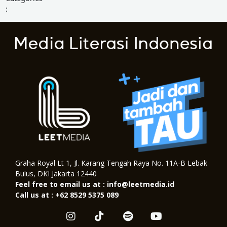
:
Graha Royal Lt 1, Jl. Karang Tengah Raya No. 11A-B Lebak
Bulus, DKI Jakarta 12440
Feel free to email us at : info@leetmedia.id
Call us at : +62 8529 5375 089
I
T
S
Y
n
i
p
o