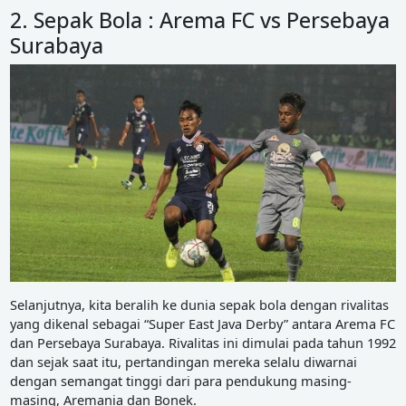
2. Sepak Bola : Arema FC vs Persebaya
Surabaya
Selanjutnya, kita beralih ke dunia sepak bola dengan rivalitas
yang dikenal sebagai “Super East Java Derby” antara Arema FC
dan Persebaya Surabaya. Rivalitas ini dimulai pada tahun 1992
dan sejak saat itu, pertandingan mereka selalu diwarnai
dengan semangat tinggi dari para pendukung masing-
masing, Aremania dan Bonek.