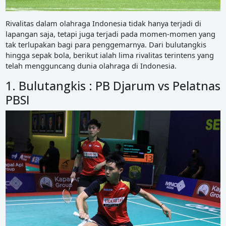
Rivalitas dalam olahraga Indonesia tidak hanya terjadi di
lapangan saja, tetapi juga terjadi pada momen-momen yang
tak terlupakan bagi para penggemarnya. Dari bulutangkis
hingga sepak bola, berikut ialah lima rivalitas terintens yang
telah mengguncang dunia olahraga di Indonesia.
1. Bulutangkis : PB Djarum vs Pelatnas
PBSI