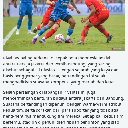
Rivalitas paling terkenal di sepak bola Indonesia adalah
antara Persija Jakarta dan Persib Bandung, yang sering
disebut sebagai “El Clasico.” Dengan sejarah yang kaya dan
basis penggemar yang besar, pertandingan ini selalu
menghadirkan suasana kompetisi yang meriah dan ketat.
Selain persaingan di lapangan, rivalitas ini juga
mencerminkan benturan budaya antara Jakarta dan Bandung.
Suasana pertandingan dipenuhi dengan warna-warni atribut
kedua tim, serta sorakan dari para suporter yang tidak ada
henti-hentinya mendukung tim mereka. Setiap kali kedua tim
bertemu, stadion dipenuhi oleh ribuan penonton yang siap