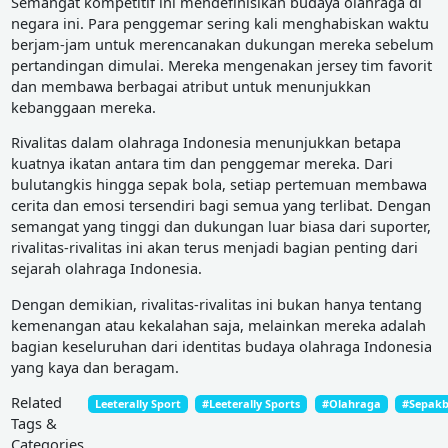
Semangat kompetitif ini mendefinisikan budaya olahraga di
negara ini. Para penggemar sering kali menghabiskan waktu
berjam-jam untuk merencanakan dukungan mereka sebelum
pertandingan dimulai. Mereka mengenakan jersey tim favorit
dan membawa berbagai atribut untuk menunjukkan
kebanggaan mereka.
Rivalitas dalam olahraga Indonesia menunjukkan betapa
kuatnya ikatan antara tim dan penggemar mereka. Dari
bulutangkis hingga sepak bola, setiap pertemuan membawa
cerita dan emosi tersendiri bagi semua yang terlibat. Dengan
semangat yang tinggi dan dukungan luar biasa dari suporter,
rivalitas-rivalitas ini akan terus menjadi bagian penting dari
sejarah olahraga Indonesia.
Dengan demikian, rivalitas-rivalitas ini bukan hanya tentang
kemenangan atau kekalahan saja, melainkan mereka adalah
bagian keseluruhan dari identitas budaya olahraga Indonesia
yang kaya dan beragam.
Related
Leeterally Sport
#Leeterally Sports
#Olahraga
#Sepakb
Tags &
Categories