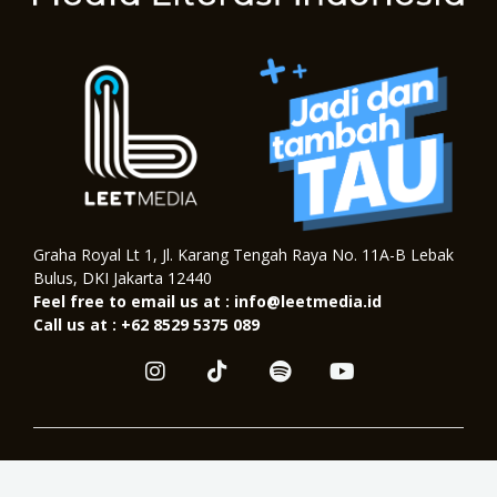
Graha Royal Lt 1, Jl. Karang Tengah Raya No. 11A-B Lebak
Bulus, DKI Jakarta 12440
Feel free to email us at : info@leetmedia.id
Call us at : +62 8529 5375 089
I
T
S
Y
n
i
p
o
s
k
o
u
t
t
t
t
a
o
i
u
Copyright © 2026. All Right Reserved
g
k
f
b