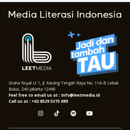
Graha Royal Lt 1, Jl. Karang Tengah Raya No. 11A-B Lebak
Bulus, DKI Jakarta 12440
Feel free to email us at : info@leetmedia.id
Call us at : +62 8529 5375 089
I
T
S
Y
n
i
p
o
s
k
o
u