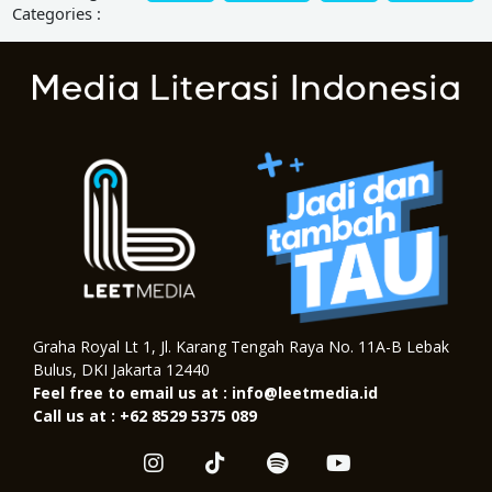
Categories :
Graha Royal Lt 1, Jl. Karang Tengah Raya No. 11A-B Lebak
Bulus, DKI Jakarta 12440
Feel free to email us at : info@leetmedia.id
Call us at : +62 8529 5375 089
I
T
S
Y
n
i
p
o