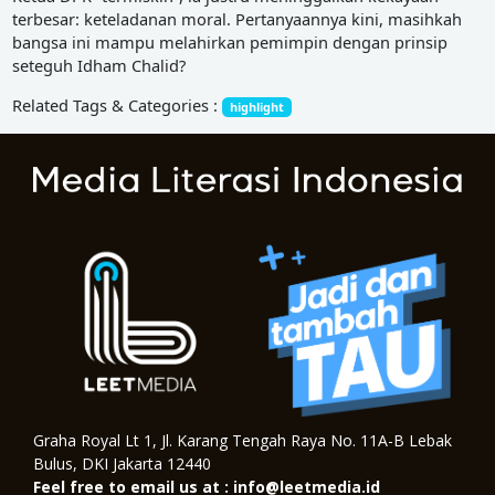
terbesar: keteladanan moral. Pertanyaannya kini, masihkah
bangsa ini mampu melahirkan pemimpin dengan prinsip
seteguh Idham Chalid?
Related Tags & Categories :
highlight
Graha Royal Lt 1, Jl. Karang Tengah Raya No. 11A-B Lebak
Bulus, DKI Jakarta 12440
Feel free to email us at : info@leetmedia.id