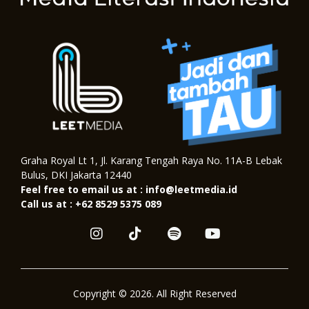
Graha Royal Lt 1, Jl. Karang Tengah Raya No. 11A-B Lebak
Bulus, DKI Jakarta 12440
Feel free to email us at : info@leetmedia.id
Call us at : +62 8529 5375 089
I
T
S
Y
n
i
p
o
s
k
o
u
t
t
t
t
a
o
i
u
Copyright © 2026. All Right Reserved
g
k
f
b