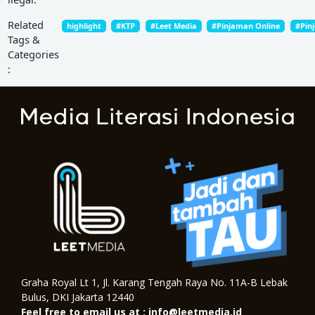
Related
highlight
#KTP
#Leet Media
#Pinjaman Online
#Pinj
Tags &
Categories
:
Graha Royal Lt 1, Jl. Karang Tengah Raya No. 11A-B Lebak
Bulus, DKI Jakarta 12440
Feel free to email us at : info@leetmedia.id