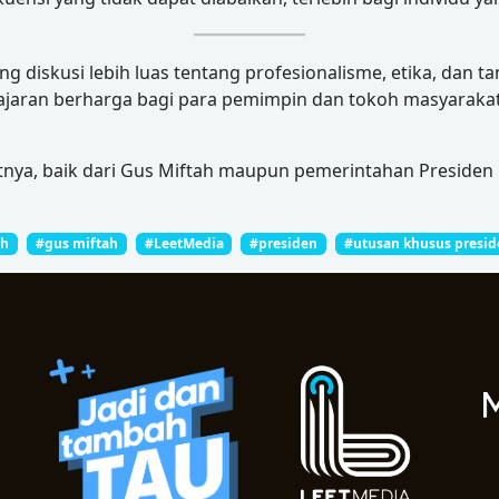
 diskusi lebih luas tentang profesionalisme, etika, dan t
lajaran berharga bagi para pemimpin dan tokoh masyarakat
tnya, baik dari Gus Miftah maupun pemerintahan Presiden
eh
#gus miftah
#LeetMedia
#presiden
#utusan khusus presid