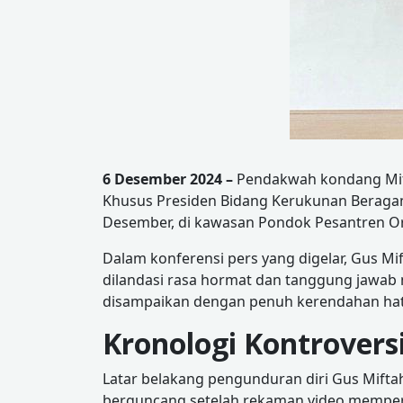
6 Desember 2024 –
Pendakwah kondang Mift
Khusus Presiden Bidang Kerukunan Beraga
Desember, di kawasan Pondok Pesantren Ora
Dalam konferensi pers yang digelar, Gus 
dilandasi rasa hormat dan tanggung jawab 
disampaikan dengan penuh kerendahan hati
Kronologi Kontrovers
Latar belakang pengunduran diri Gus Miftah 
berguncang setelah rekaman video memperl