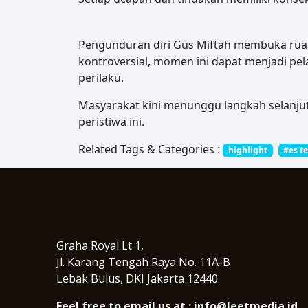
Pengunduran diri Gus Miftah membuka ruang
kontroversial, momen ini dapat menjadi pe
perilaku.
Masyarakat kini menunggu langkah selanju
peristiwa ini.
Related Tags & Categories :
highlight
#es t
Graha Royal Lt 1,
Jl. Karang Tengah Raya No. 11A-B
Lebak Bulus, DKI Jakarta 12440
Feel free to email us at : info@leetmedia.id