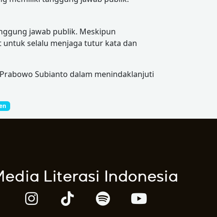
anggung jawab publik. Meskipun
 untuk selalu menjaga tutur kata dan
 Prabowo Subianto dalam menindaklanjuti
en
I
T
S
Y
n
i
p
o