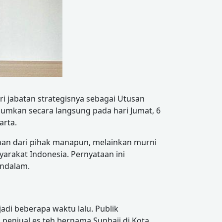
 jabatan strategisnya sebagai Utusan
mkan secara langsung pada hari Jumat, 6
arta.
nan dari pihak manapun, melainkan murni
rakat Indonesia. Pernyataan ini
endalam.
jadi beberapa waktu lalu. Publik
 penjual es teh bernama Sunhaji di Kota