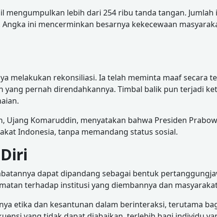
il mengumpulkan lebih dari 254 ribu tanda tangan. Jumlah i
 Angka ini mencerminkan besarnya kekecewaan masyarakat
aya melakukan rekonsiliasi. Ia telah meminta maaf secara 
h yang pernah direndahkannya. Timbal balik pun terjadi ket
aian.
nan, Ujang Komaruddin, menyatakan bahwa Presiden Prab
akat Indonesia, tanpa memandang status sosial.
Diri
abatannya dapat dipandang sebagai bentuk pertanggungja
atan terhadap institusi yang diembannya dan masyarakat 
ya etika dan kesantunan dalam berinteraksi, terutama bag
ensi yang tidak dapat diabaikan, terlebih bagi individu y