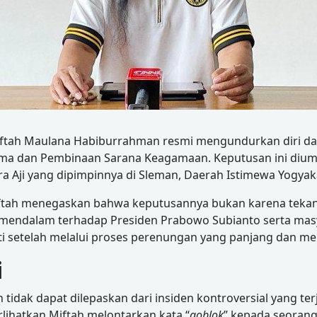
ah Maulana Habiburrahman resmi mengundurkan diri dari
ma dan Pembinaan Sarana Keagamaan. Keputusan ini diumu
 Aji yang dipimpinnya di Sleman, Daerah Istimewa Yogyak
Miftah menegaskan bahwa keputusannya bukan karena teka
mendalam terhadap Presiden Prabowo Subianto serta masya
 setelah melalui proses perenungan yang panjang dan m
i
tidak dapat dilepaskan dari insiden kontroversial yang ter
ihatkan Miftah melontarkan kata “
goblok
” kepada seorang