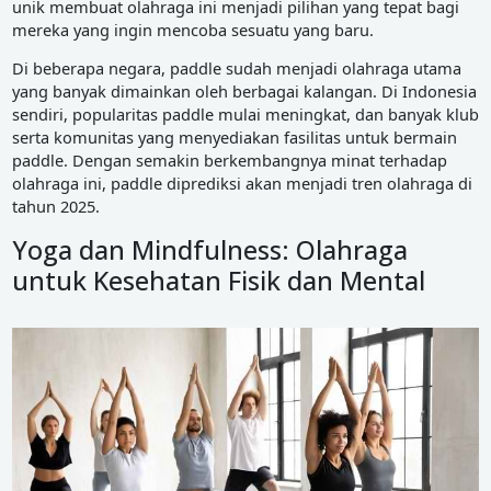
unik membuat olahraga ini menjadi pilihan yang tepat bagi
mereka yang ingin mencoba sesuatu yang baru.
Di beberapa negara, paddle sudah menjadi olahraga utama
yang banyak dimainkan oleh berbagai kalangan. Di Indonesia
sendiri, popularitas paddle mulai meningkat, dan banyak klub
serta komunitas yang menyediakan fasilitas untuk bermain
paddle. Dengan semakin berkembangnya minat terhadap
olahraga ini, paddle diprediksi akan menjadi tren olahraga di
tahun 2025.
Yoga dan Mindfulness: Olahraga
untuk Kesehatan Fisik dan Mental