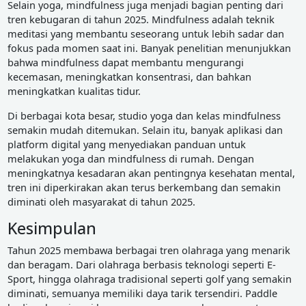
Selain yoga, mindfulness juga menjadi bagian penting dari
tren kebugaran di tahun 2025. Mindfulness adalah teknik
meditasi yang membantu seseorang untuk lebih sadar dan
fokus pada momen saat ini. Banyak penelitian menunjukkan
bahwa mindfulness dapat membantu mengurangi
kecemasan, meningkatkan konsentrasi, dan bahkan
meningkatkan kualitas tidur.
Di berbagai kota besar, studio yoga dan kelas mindfulness
semakin mudah ditemukan. Selain itu, banyak aplikasi dan
platform digital yang menyediakan panduan untuk
melakukan yoga dan mindfulness di rumah. Dengan
meningkatnya kesadaran akan pentingnya kesehatan mental,
tren ini diperkirakan akan terus berkembang dan semakin
diminati oleh masyarakat di tahun 2025.
Kesimpulan
Tahun 2025 membawa berbagai tren olahraga yang menarik
dan beragam. Dari olahraga berbasis teknologi seperti E-
Sport, hingga olahraga tradisional seperti golf yang semakin
diminati, semuanya memiliki daya tarik tersendiri. Paddle