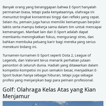
Banyak orang yang beranggapan bahwa E-Sport hanyalah
permainan biasa, tetapi pada kenyataannya, olahraga ini
menuntut tingkat konsentrasi tinggi dan refleks yang cepat.
Selain itu, pemain juga harus memiliki kemampuan berpikir
taktis serta mampu bekerja sama dalam tim untuk mencapai
kemenangan. Manfaat lain dari E-Sport adalah dapat
membantu meningkatkan fokus, mengurangi stres, dan
bahkan membuka peluang karir bagi mereka yang serius
menekuni bidang ini.
Turnamen-turnamen E-Sport seperti Dota 2, League of
Legends, dan Valorant terus menarik perhatian jutaan
penonton di seluruh dunia. Hadiah yang ditawarkan dalam
kompetisi-kompetisi ini pun semakin besar, menjadikan E-
Sport bukan hanya sebagai hiburan, tetapi juga sebagai
profesi yang menjanjikan bagi para pemain profesional.
Golf: Olahraga Kelas Atas yang Kian
Menjamur